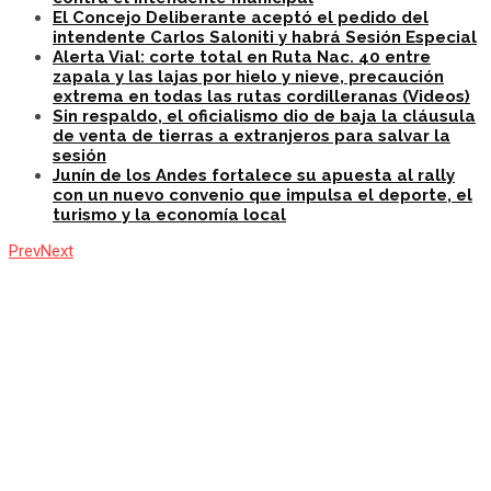
El Concejo Deliberante aceptó el pedido del
intendente Carlos Saloniti y habrá Sesión Especial
Alerta Vial: corte total en Ruta Nac. 40 entre
zapala y las lajas por hielo y nieve, precaución
extrema en todas las rutas cordilleranas (Videos)
Sin respaldo, el oficialismo dio de baja la cláusula
de venta de tierras a extranjeros para salvar la
sesión
Junín de los Andes fortalece su apuesta al rally
con un nuevo convenio que impulsa el deporte, el
turismo y la economía local
Prev
Next