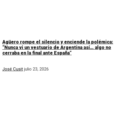
Agüero rompe el silencio y enciende la polémica:
“Nunca vi un vestuario de Argentina así… algo no
cerraba en la final ante España”
José Cusit
julio 23, 2026