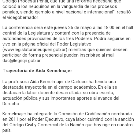
Código Procesal Penal, que fue una reforma necesaria que
colocó a los neuquinos en la vanguardia de los procesos
penales, siendo ejemplo a nivel nacional e internacional”, resaltó
el vicegobernador.
La conferencia será este jueves 26 de mayo a las 18.00 en el hall
central de la Legislatura y contará con la presencia de
autoridades provinciales de los tres Poderes. Podrá seguirse en
vivo en la página oficial del Poder Legislativo
(www.legislaturaneuquen.gob.ar) mientras que quienes deseen
participar de forma presencial pueden inscribirse al mail
dac@legnqn.gob.ar
Trayectoria de Aída Kemelmajer
La profesora Aída Kemelmajer de Carlucci ha tenido una
destacada trayectoria en el campo académico. En ella se
destacan la labor docente desarrollada, su obra escrita,
actuación pública y sus importantes aportes al avance del
Derecho.
Kemelmajer ha integrado la Comisión de Codificación nombrada
en 2011 por el Poder Ejecutivo, cuya labor culminó con la sanción
del Código Civil y Comercial de la Nación que hoy rige en nuestro
país.