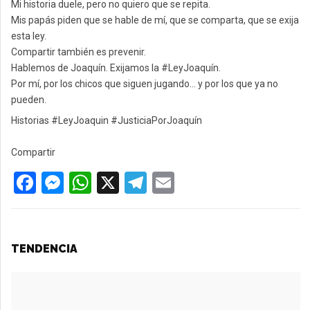
Mi historia duele, pero no quiero que se repita.
Mis papás piden que se hable de mí, que se comparta, que se exija
esta ley.
Compartir también es prevenir.
Hablemos de Joaquín. Exijamos la #LeyJoaquín.
Por mí, por los chicos que siguen jugando… y por los que ya no
pueden.
Historias #LeyJoaquin #JusticiaPorJoaquín
Compartir
F
M
W
X
T
E
a
es
h
el
m
ce
se
at
e
ail
b
n
s
gr
TENDENCIA
o
g
A
a
o
er
p
m