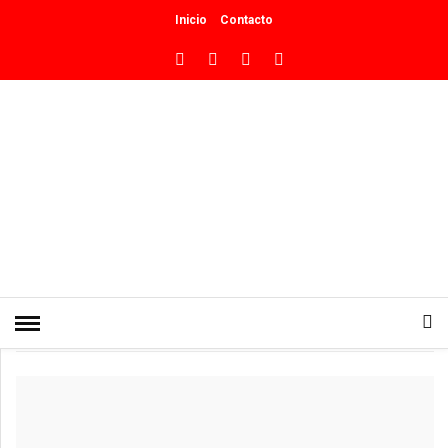
Inicio
Contacto
INICIO
»
SALUD
De la tragedia de Joaquín a la Ley
que salvará vidas: un arco suelto no
puede volver a matar.
0
PUBLICADO EN FEBRERO 10,
2026