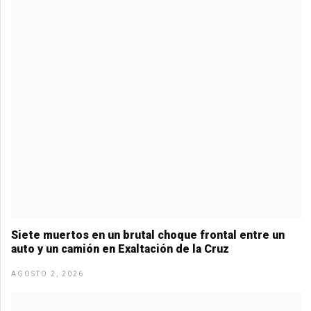
k
p
Siete muertos en un brutal choque frontal entre un
auto y un camión en Exaltación de la Cruz
AGOSTO 2, 2026