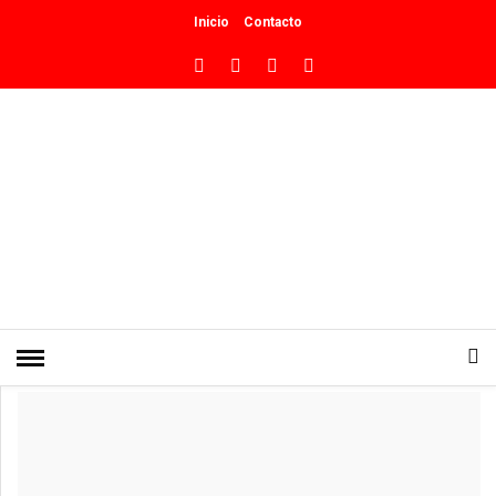
Inicio
Contacto
INICIO
»
CULTURA
We Tripantu: el Pueblo Mapuche
celebra el renacer de la vida y el
regreso del sol
0
PUBLICADO EN JUNIO 24, 2026