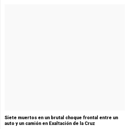
o
g
A
a
o
er
p
m
k
p
Siete muertos en un brutal choque frontal entre un
auto y un camión en Exaltación de la Cruz