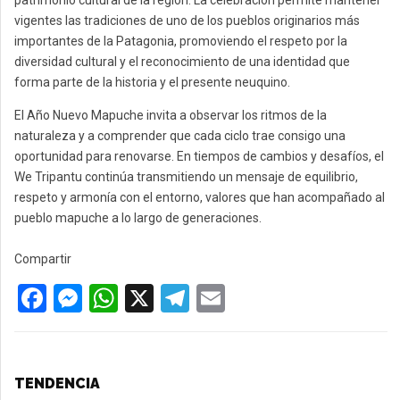
patrimonio cultural de la región. La celebración permite mantener
vigentes las tradiciones de uno de los pueblos originarios más
importantes de la Patagonia, promoviendo el respeto por la
diversidad cultural y el reconocimiento de una identidad que
forma parte de la historia y el presente neuquino.
El Año Nuevo Mapuche invita a observar los ritmos de la
naturaleza y a comprender que cada ciclo trae consigo una
oportunidad para renovarse. En tiempos de cambios y desafíos, el
We Tripantu continúa transmitiendo un mensaje de equilibrio,
respeto y armonía con el entorno, valores que han acompañado al
pueblo mapuche a lo largo de generaciones.
Compartir
F
M
W
X
T
E
a
es
h
el
m
ce
se
at
e
ail
b
n
s
gr
TENDENCIA