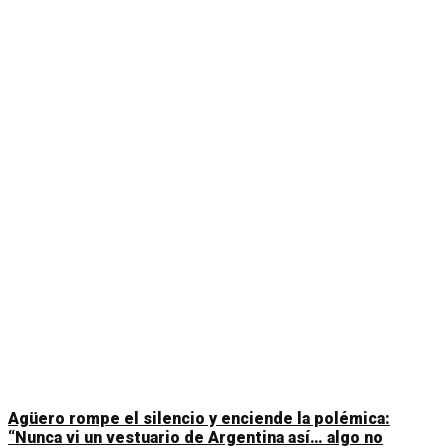
Agüero rompe el silencio y enciende la polémica:
“Nunca vi un vestuario de Argentina así… algo no