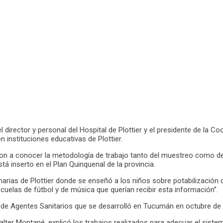
l director y personal del Hospital de Plottier y el presidente de la 
instituciones educativas de Plottier.
 dieron a conocer la metodología de trabajo tanto del muestreo como 
á inserto en el Plan Quinquenal de la provincia.
arias de Plottier donde se enseñó a los niños sobre potabilización d
uelas de fútbol y de música que querían recibir esta información”.
 de Agentes Sanitarios que se desarrolló en Tucumán en octubre de 
Walter Montané, explicó los trabajos realizados para adecuar el siste