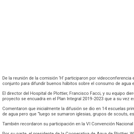
De la reunión de la comisión ‘H’ participaron por videoconferencia e
conjunto para difundir buenos hábitos sobre el consumo de agua en 
El director del Hospital de Plottier, Francisco Facci, y su equipo
proyecto se encuadra en el Plan Integral 2019-2023 que a su vez est
Comentaron que inicialmente la difusión se dio en 14 escuelas prim
de agua pero que “luego se sumaron iglesias, grupos de scouts, esc
También recordaron su participación en la VI Convención Nacional
Por su parte, el presidente de la Cooperativa de Agua de Plottier, 