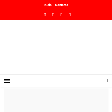
Inicio
Contacto
INICIO
»
POLÍTICA
Provincia y municipio presentaron
las 25 obras que transformarán los
accesos desde el norte a la ciudad
0
PUBLICADO EN ABRIL 9, 2025