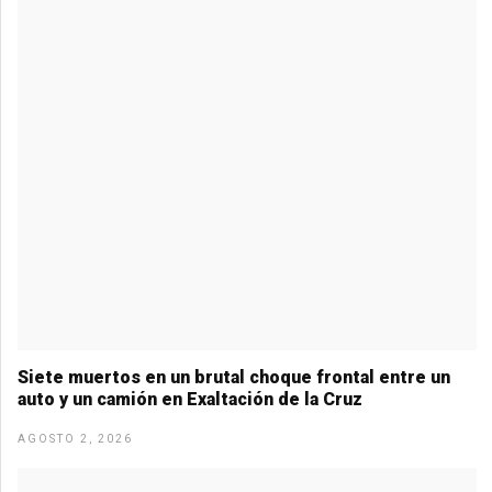
k
p
Siete muertos en un brutal choque frontal entre un
auto y un camión en Exaltación de la Cruz
AGOSTO 2, 2026