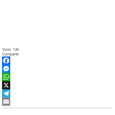
Visto:
136
Compartir
Facebook
Messenger
WhatsApp
X
Telegram
Email