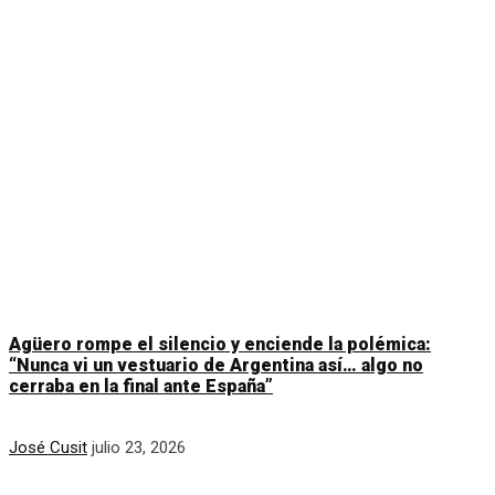
Agüero rompe el silencio y enciende la polémica:
“Nunca vi un vestuario de Argentina así… algo no
cerraba en la final ante España”
José Cusit
julio 23, 2026