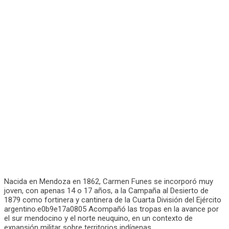
Nacida en Mendoza en 1862, Carmen Funes se incorporó muy
joven, con apenas 14 o 17 años, a la Campaña al Desierto de
1879 como fortinera y cantinera de la Cuarta División del Ejército
argentino.e0b9e17a0805 Acompañó las tropas en la avance por
el sur mendocino y el norte neuquino, en un contexto de
expansión militar sobre territorios indígenas.