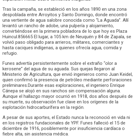
Tras la campaña, se estableció en los años 1890 en una zona
despoblada entre Arroyitos y Santo Domingo, donde encontró
una vertiente de agua salobre conocida como “La Aguada”. Allí
levantó un rancho de adobe, una pulpería y alojamiento,
convirtiéndose en la primera pobladora de lo que hoy es Plaza
Huincul.856665 El lugar, a 105 km de Neuquén y 84 de Zapala, se
volvió paso obligado para arrieros, militares, comerciantes y
hasta caciques indígenas, a quienes ofrecía agua, comida y
refugio.
Funes advertía persistentemente sobre el extraño “olor a
kerosene” del agua de su aguada. Sus quejas llegaron al
Ministerio de Agricultura, que envió ingenieros como Juan Keidel,
quien confirmó la presencia de petróleo mediante perforaciones
preliminares.Durante esas exploraciones, el ingeniero Enrique
Cánepa se alojó en sus ranchos sin compensación alguna.
Aunque el hallazgo mayor ocurrió en 1918, dos años después de
su muerte, su observación fue clave en los orígenes de la
explotación hidrocarburífera en la región.
A pesar de sus aportes, el Estado nunca la reconoció en vida ni
en los registros fundacionales de YPF. Funes falleció el 15 de
diciembre de 1916, posiblemente por insuficiencia cardíaca o
fiebre alta, sin asistencia médica.