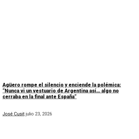
Agüero rompe el silencio y enciende la polémica:
“Nunca vi un vestuario de Argentina así… algo no
cerraba en la final ante España”
José Cusit
julio 23, 2026