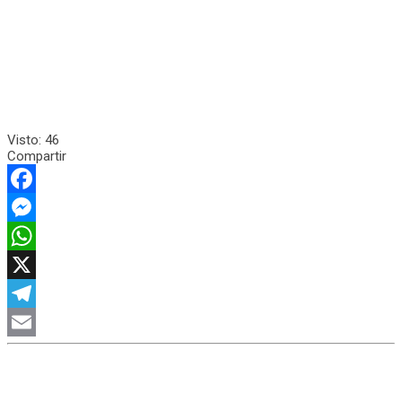
Visto:
46
Compartir
Facebook
Messenger
WhatsApp
X
Telegram
Email