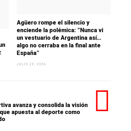
Agüero rompe el silencio y
enciende la polémica: “Nunca vi
un vestuario de Argentina así…
un
algo no cerraba en la final ante
z
España”
JULIO 23, 2026
iva avanza y consolida la visión
 que apuesta al deporte como
do