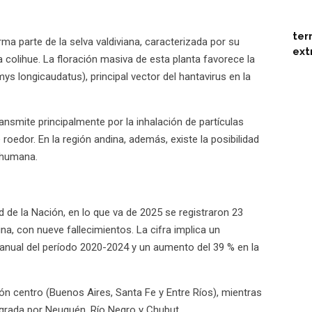
ter
rma parte de la selva valdiviana, caracterizada por su
ext
 colihue. La floración masiva de esta planta favorece la
mys longicaudatus), principal vector del hantavirus en la
ransmite principalmente por la inhalación de partículas
 roedor. En la región andina, además, existe la posibilidad
rhumana.
 de la Nación, en lo que va de 2025 se registraron 23
a, con nueve fallecimientos. La cifra implica un
anual del período 2020-2024 y un aumento del 39 % en la
ón centro (Buenos Aires, Santa Fe y Entre Ríos), mientras
tegrada por Neuquén, Río Negro y Chubut.