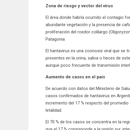
Zona de riesgo y vector del virus
El área donde habría ocurrido el contagio fo
abundante vegetación y la presencia de caña
proliferación del roedor colilargo (Oligoryzo
Patagonia.
El hantavirus es una zoonosis viral que se t
presentes en la orina, saliva o heces de este
aunque poco frecuente de transmisión inte
Aumento de casos en el país
De acuerdo con datos del Ministerio de Salud
casos confirmados de hantavirus en Argentin
incremento del 17 % respecto del promedio 
letalidad.
El 70 % de los casos se concentra en la regi
que el 17 % corresponde a la región sur, in