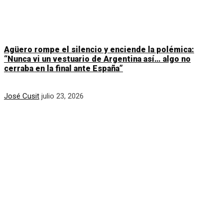
Agüero rompe el silencio y enciende la polémica:
“Nunca vi un vestuario de Argentina así… algo no
cerraba en la final ante España”
José Cusit
julio 23, 2026