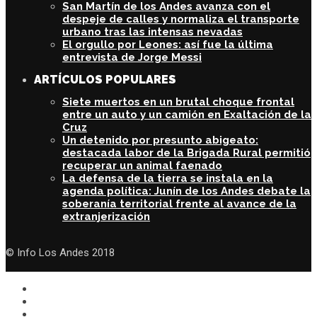
San Martín de los Andes avanza con el
despeje de calles y normaliza el transporte
urbano tras las intensas nevadas
El orgullo por Leones: así fue la última
entrevista de Jorge Messi
ARTÍCULOS POPULARES
Siete muertos en un brutal choque frontal
entre un auto y un camión en Exaltación de la
Cruz
Un detenido por presunto abigeato:
destacada labor de la Brigada Rural permitió
recuperar un animal faenado
La defensa de la tierra se instala en la
agenda política: Junín de los Andes debate la
soberanía territorial frente al avance de la
extranjerización
© Info Los Andes 2018