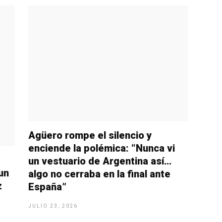
Agüero rompe el silencio y
enciende la polémica: “Nunca vi
un vestuario de Argentina así…
un
algo no cerraba en la final ante
z
España”
JULIO 23, 2026