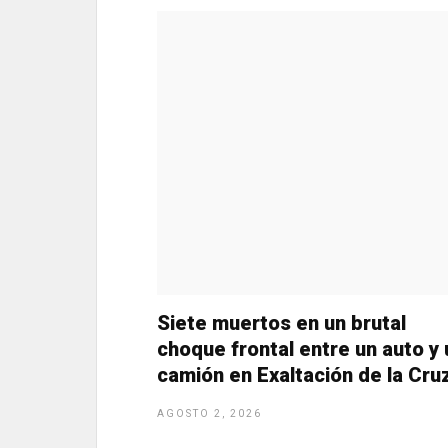
o
g
A
a
o
er
p
m
k
p
Siete muertos en un brutal
choque frontal entre un auto y 
camión en Exaltación de la Cru
AGOSTO 2, 2026