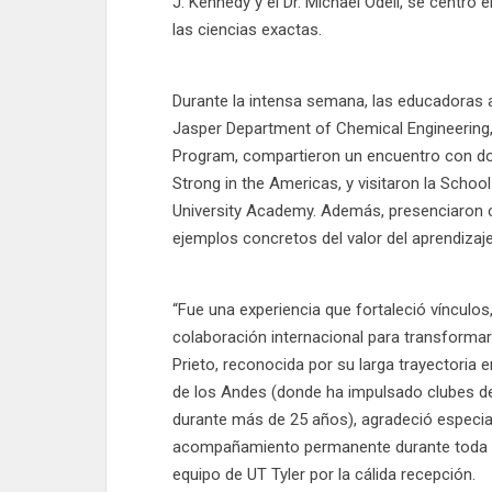
J. Kennedy y el Dr. Michael Odell, se centró 
las ciencias exactas.
Durante la intensa semana, las educadoras 
Jasper Department of Chemical Engineering,
Program, compartieron un encuentro con doc
Strong in the Americas, y visitaron la Scho
University Academy. Además, presenciaron 
ejemplos concretos del valor del aprendizaj
“Fue una experiencia que fortaleció vínculos,
colaboración internacional para transformar
Prieto, reconocida por su larga trayectoria 
de los Andes (donde ha impulsado clubes de
durante más de 25 años), agradeció especial
acompañamiento permanente durante toda la
equipo de UT Tyler por la cálida recepción.