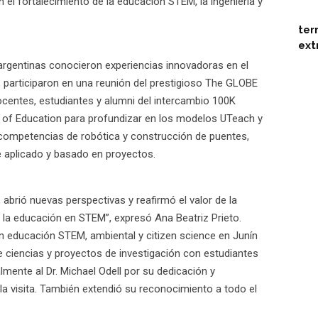
en el fortalecimiento de la educación STEM, la ingeniería y
ter
ext
argentinas conocieron experiencias innovadoras en el
 participaron en una reunión del prestigioso The GLOBE
entes, estudiantes y alumni del intercambio 100K
ol of Education para profundizar en los modelos UTeach y
competencias de robótica y construcción de puentes,
e aplicado y basado en proyectos.
 abrió nuevas perspectivas y reafirmó el valor de la
 la educación en STEM”, expresó Ana Beatriz Prieto.
en educación STEM, ambiental y citizen science en Junín
 ciencias y proyectos de investigación con estudiantes
mente al Dr. Michael Odell por su dedicación y
 visita. También extendió su reconocimiento a todo el