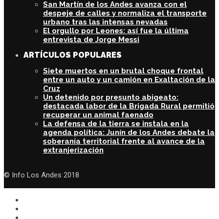
San Martín de los Andes avanza con el
despeje de calles y normaliza el transporte
urbano tras las intensas nevadas
El orgullo por Leones: así fue la última
entrevista de Jorge Messi
ARTÍCULOS POPULARES
Siete muertos en un brutal choque frontal
entre un auto y un camión en Exaltación de la
Cruz
Un detenido por presunto abigeato:
destacada labor de la Brigada Rural permitió
recuperar un animal faenado
La defensa de la tierra se instala en la
agenda política: Junín de los Andes debate la
soberanía territorial frente al avance de la
extranjerización
© Info Los Andes 2018