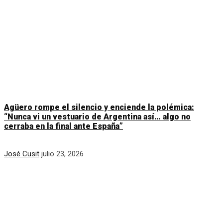
Agüero rompe el silencio y enciende la polémica:
“Nunca vi un vestuario de Argentina así… algo no
cerraba en la final ante España”
José Cusit
julio 23, 2026