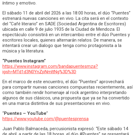
íntimo y emotivo.
El sábado 11 de abril del 2026 a las 18:00 horas, el dúo “Puentes”
estrenará nuevas canciones en vivo. La cita será en el contexto
del “Café literario” en SADE (Sociedad Argentina de Escritores)
ubicada en calle 9 de julio 1935 de la Ciudad de Mendoza. El
espectáculo consistirá en un intercambio entre el dúo Puentes y
escritores locales, quienes alternarán relatos. De manera, se
intentará crear un dialogo que tenga como protagonista a la
música y la literatura.
“Puentes Instagram”
https://www.instagram.com/bandapuentesmza?
igsh=MTd1d3N0YnZpNmltNg%3D%3D
En el marco de este encuentro, el dúo “Puentes” aprovechará
para compartir nuevas canciones compuestas recientemente, así
como también rendir homenaje al rock argentino interpretando
algunos de sus clásicos, una propuesta que ya se ha convertido
en una marca distintiva de sus presentaciones en vivo.
“
Puentes – YouTube
”
https://www.youtube.com/@puentesprensa
Juan Pablo Balmaceda, percusionista expresó: “Este sábado 14
de abril, a partir de las 18 horas, el dúo #Puentes” se presentará