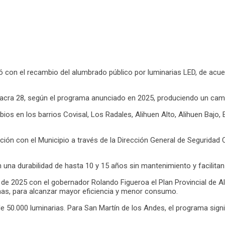
con el recambio del alumbrado público por luminarias LED, de acuerd
ra 28, según el programa anunciado en 2025, produciendo un cambio 
s en los barrios Covisal, Los Radales, Alihuen Alto, Alihuen Bajo, 
ión con el Municipio a través de la Dirección General de Seguridad C
n una durabilidad de hasta 10 y 15 años sin mantenimiento y facilita
e 2025 con el gobernador Rolando Figueroa el Plan Provincial de Alu
nas, para alcanzar mayor eficiencia y menor consumo.
de 50.000 luminarias. Para San Martín de los Andes, el programa sign