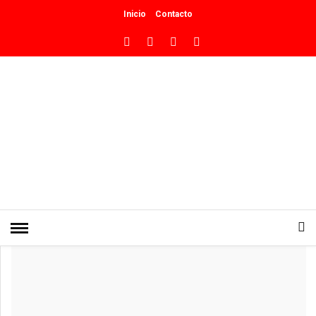
Inicio
Contacto
INICIO
»
CULTURA
Marcelo Dellamea presenta su Gira
Patagónica 2026
0
PUBLICADO EN MAYO 8, 2026