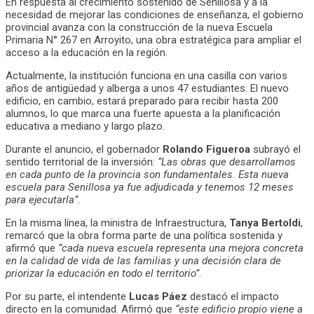
En respuesta al crecimiento sostenido de Senillosa y a la
necesidad de mejorar las condiciones de enseñanza, el gobierno
provincial avanza con la construcción de la nueva Escuela
Primaria N° 267 en Arroyito, una obra estratégica para ampliar el
acceso a la educación en la región.
Actualmente, la institución funciona en una casilla con varios
años de antigüedad y alberga a unos 47 estudiantes. El nuevo
edificio, en cambio, estará preparado para recibir hasta 200
alumnos, lo que marca una fuerte apuesta a la planificación
educativa a mediano y largo plazo.
Durante el anuncio, el gobernador
Rolando Figueroa
subrayó el
sentido territorial de la inversión:
“Las obras que desarrollamos
en cada punto de la provincia son fundamentales. Esta nueva
escuela para Senillosa ya fue adjudicada y tenemos 12 meses
para ejecutarla”
.
En la misma línea, la ministra de Infraestructura,
Tanya Bertoldi
,
remarcó que la obra forma parte de una política sostenida y
afirmó que
“cada nueva escuela representa una mejora concreta
en la calidad de vida de las familias y una decisión clara de
priorizar la educación en todo el territorio”
.
Por su parte, el intendente
Lucas Páez
destacó el impacto
directo en la comunidad. Afirmó que
“este edificio propio viene a