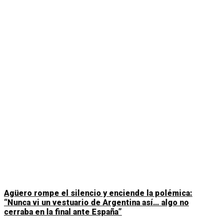
Agüero rompe el silencio y enciende la polémica:
“Nunca vi un vestuario de Argentina así… algo no
cerraba en la final ante España”