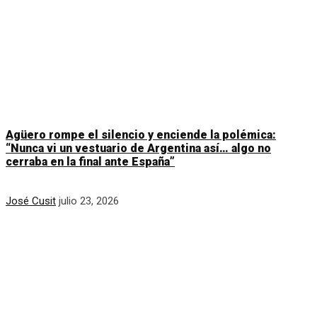
Agüero rompe el silencio y enciende la polémica:
“Nunca vi un vestuario de Argentina así… algo no
cerraba en la final ante España”
José Cusit
julio 23, 2026