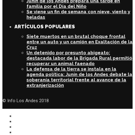
Junín de los Andes prepara una tarde en
familia por el Día del Niño
Se viene un fin de semana con nieve, viento y
heladas
ARTÍCULOS POPULARES
Siete muertos en un brutal choque frontal
entre un auto y un camión en Exaltación de la
Cruz
Un detenido por presunto abigeato:
destacada labor de la Brigada Rural permitió
recuperar un animal faenado
La defensa de la tierra se instala en la
agenda política: Junín de los Andes debate la
soberanía territorial frente al avance de la
extranjerización
© Info Los Andes 2018