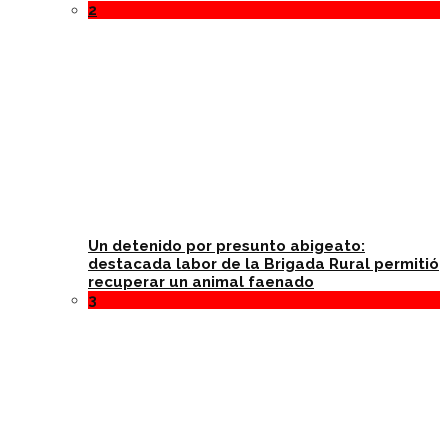
2
Un detenido por presunto abigeato:
destacada labor de la Brigada Rural permitió
recuperar un animal faenado
3