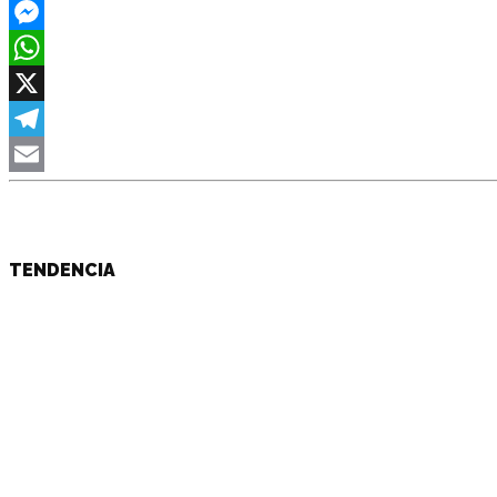
Facebook
Messenger
WhatsApp
X
Telegram
Email
TENDENCIA