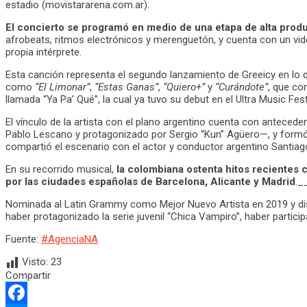
estadio (movistararena.com.ar).
El concierto se programó en medio de una etapa de alta produ
afrobeats, ritmos electrónicos y merenguetón, y cuenta con un video
propia intérprete.
Esta canción representa el segundo lanzamiento de Greeicy en lo 
como
“El Limonar”
,
“Estas Ganas”
,
“Quiero+”
y
“Curándote”
, que c
llamada “Ya Pa’ Qué”, la cual ya tuvo su debut en el Ultra Music Fest
El vínculo de la artista con el plano argentino cuenta con anteced
Pablo Lescano y protagonizado por Sergio “Kun” Agüero—, y formó 
compartió el escenario con el actor y conductor argentino Santiago
En su recorrido musical,
la colombiana ostenta hitos recientes 
por las ciudades españolas de Barcelona, Alicante y Madrid
._
Nominada al Latin Grammy como Mejor Nuevo Artista en 2019 y dist
haber protagonizado la serie juvenil “Chica Vampiro”, haber particip
Fuente:
#AgenciaNA
Visto:
23
Compartir