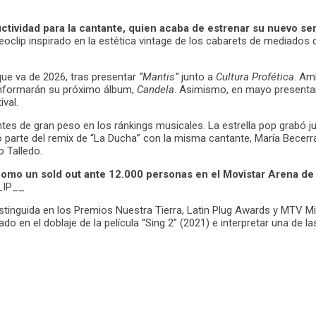
ctividad para la cantante, quien acaba de estrenar su nuevo se
clip inspirado en la estética vintage de los cabarets de mediados del
que va de 2026, tras presentar
“Mantis”
junto a
Cultura Profética
. Am
onformarán su próximo álbum,
Candela
. Asimismo, en mayo presentar
ival.
entes de gran peso en los ránkings musicales. La estrella pop grabó j
parte del remix de “La Ducha” con la misma cantante, María Becerra
 Talledo.
como un sold out ante 12.000 personas en el Movistar Arena de 
_IP__
inguida en los Premios Nuestra Tierra, Latin Plug Awards y MTV Mill
ado en el doblaje de la película “Sing 2” (2021) e interpretar una de l