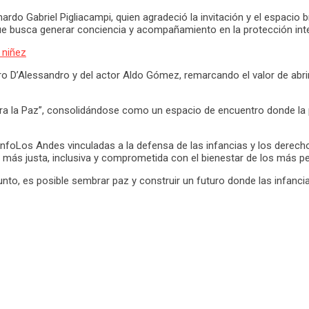
o Gabriel Pigliacampi, quien agradeció la invitación y el espacio 
 que busca generar conciencia y acompañamiento en la protección integ
a niñez
o D’Alessandro y del actor Aldo Gómez, remarcando el valor de abri
ara la Paz”, consolidándose como un espacio de encuentro donde la p
InfoLos Andes vinculadas a la defensa de las infancias y los derech
d más justa, inclusiva y comprometida con el bienestar de los más p
njunto, es posible sembrar paz y construir un futuro donde las infan