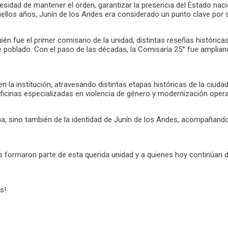
esidad de mantener el orden, garantizar la presencia del Estado nac
uellos años, Junín de los Andes era considerado un punto clave por 
quién fue el primer comisario de la unidad, distintas reseñas histó
nte poblado. Con el paso de las décadas, la Comisaría 25° fue amplia
en la institución, atravesando distintas etapas históricas de la ciu
ficinas especializadas en violencia de género y modernización opera
uina, sino también de la identidad de Junín de los Andes, acompañan
es formaron parte de esta querida unidad y a quienes hoy continúan
s!