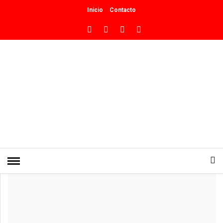
Inicio
Contacto
INICIO
»
PRODUCCIÓN
Gran convocatoria y récord de
ventas de chivitos y corderos del
Norte Neuquino
0
PUBLICADO EN MAYO 29, 2026