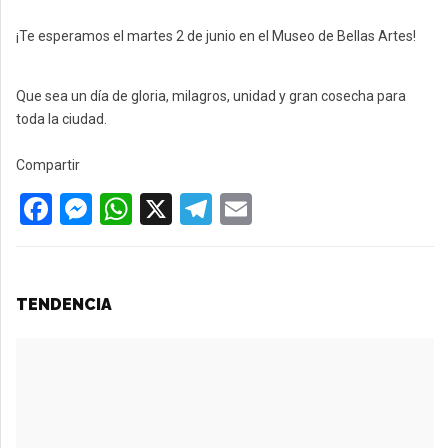
¡Te esperamos el martes 2 de junio en el Museo de Bellas Artes!
Que sea un día de gloria, milagros, unidad y gran cosecha para
toda la ciudad.
Compartir
F
M
W
X
T
E
a
es
h
el
m
ce
se
at
e
ail
b
n
s
gr
TENDENCIA
o
g
A
a
o
er
p
m
k
p