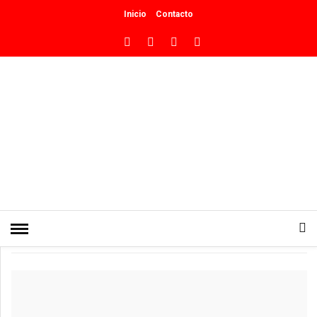
Inicio
Contacto
INICIO
»
CULTURA
“Unión, Milagros y Cosecha:
Neuquén se prepara para una
jornada histórica en el Espíritu”
(VIDEO)
0
PUBLICADO EN MAYO 30, 2026