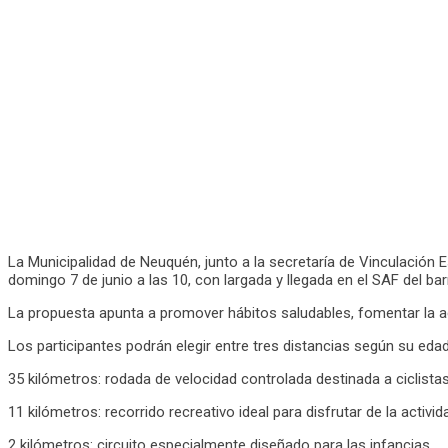
La Municipalidad de Neuquén, junto a la secretaría de Vinculación Est
domingo 7 de junio a las 10, con largada y llegada en el SAF del ba
La propuesta apunta a promover hábitos saludables, fomentar la act
Los participantes podrán elegir entre tres distancias según su edad 
35 kilómetros: rodada de velocidad controlada destinada a ciclista
11 kilómetros: recorrido recreativo ideal para disfrutar de la activida
2 kilómetros: circuito especialmente diseñado para las infancias.