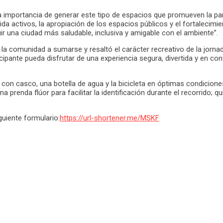
 la importancia de generar este tipo de espacios que promueven la pa
a activos, la apropiación de los espacios públicos y el fortalecimien
r una ciudad más saludable, inclusiva y amigable con el ambiente”.
a la comunidad a sumarse y resaltó el carácter recreativo de la jorna
ipante pueda disfrutar de una experiencia segura, divertida y en co
ir con casco, una botella de agua y la bicicleta en óptimas condic
 prenda flúor para facilitar la identificación durante el recorrido; q
uiente formulario:
https://url-shortener.me/MSKF