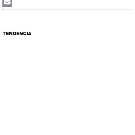
Telegram
Email
TENDENCIA