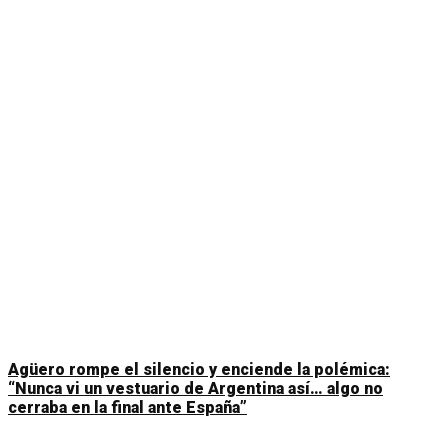
Agüero rompe el silencio y enciende la polémica:
“Nunca vi un vestuario de Argentina así… algo no
cerraba en la final ante España”