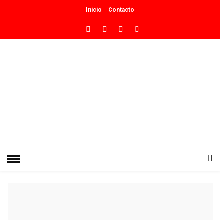
Inicio
Contacto
INICIO
»
SOCIEDAD
Junín de los Andes avanza con los
estudios de suelo para la
pavimentación de 74 cuadras a
pavimentar
0
PUBLICADO EN JUNIO 8, 2026