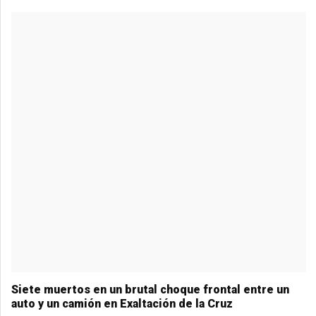
o
g
A
a
o
er
p
m
k
p
Siete muertos en un brutal choque frontal entre un
auto y un camión en Exaltación de la Cruz