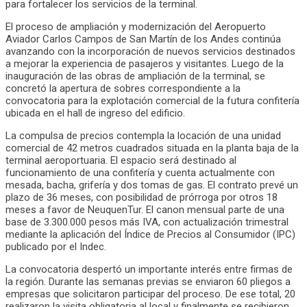
para fortalecer los servicios de la terminal.
El proceso de ampliación y modernización del Aeropuerto
Aviador Carlos Campos de San Martín de los Andes continúa
avanzando con la incorporación de nuevos servicios destinados
a mejorar la experiencia de pasajeros y visitantes. Luego de la
inauguración de las obras de ampliación de la terminal, se
concretó la apertura de sobres correspondiente a la
convocatoria para la explotación comercial de la futura confitería
ubicada en el hall de ingreso del edificio.
La compulsa de precios contempla la locación de una unidad
comercial de 42 metros cuadrados situada en la planta baja de la
terminal aeroportuaria. El espacio será destinado al
funcionamiento de una confitería y cuenta actualmente con
mesada, bacha, grifería y dos tomas de gas. El contrato prevé un
plazo de 36 meses, con posibilidad de prórroga por otros 18
meses a favor de NeuquenTur. El canon mensual parte de una
base de 3.300.000 pesos más IVA, con actualización trimestral
mediante la aplicación del Índice de Precios al Consumidor (IPC)
publicado por el Indec.
La convocatoria despertó un importante interés entre firmas de
la región. Durante las semanas previas se enviaron 60 pliegos a
empresas que solicitaron participar del proceso. De ese total, 20
realizaron la visita obligatoria al local y finalmente se recibieron