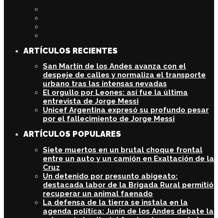
ARTÍCULOS RECIENTES
San Martín de los Andes avanza con el
despeje de calles y normaliza el transporte
urbano tras las intensas nevadas
El orgullo por Leones: así fue la última
entrevista de Jorge Messi
Unicef Argentina expresó su profundo pesar
por el fallecimiento de Jorge Messi
ARTÍCULOS POPULARES
Siete muertos en un brutal choque frontal
entre un auto y un camión en Exaltación de la
Cruz
Un detenido por presunto abigeato:
destacada labor de la Brigada Rural permitió
recuperar un animal faenado
La defensa de la tierra se instala en la
agenda política: Junín de los Andes debate la