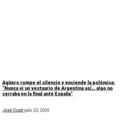
Agüero rompe el silencio y enciende la polémica:
“Nunca vi un vestuario de Argentina así… algo no
cerraba en la final ante España”
José Cusit
julio 23, 2026