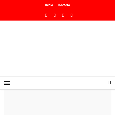
Inicio
Contacto
INICIO
»
DEPORTES
Codermatz: “Ningún deportista
tendrá que elegir entre estudiar y
competir”
0
PUBLICADO EN JUNIO 11, 2026