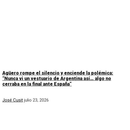
Agüero rompe el silencio y enciende la polémica:
“Nunca vi un vestuario de Argentina así… algo no
cerraba en la final ante España”
José Cusit
julio 23, 2026