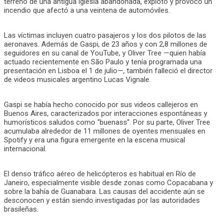
terreno de una antigua iglesia abandonada, explotó y provocó un
incendio que afectó a una veintena de automóviles.
Las víctimas incluyen cuatro pasajeros y los dos pilotos de las
aeronaves. Además de Gaspi, de 23 años y con 2,8 millones de
seguidores en su canal de YouTube, y Oliver Tree —quien había
actuado recientemente en São Paulo y tenía programada una
presentación en Lisboa el 1 de julio—, también falleció el director
de videos musicales argentino Lucas Vignale.
Gaspi se había hecho conocido por sus videos callejeros en
Buenos Aires, caracterizados por interacciones espontáneas y
humorísticos saludos como “buenass”. Por su parte, Oliver Tree
acumulaba alrededor de 11 millones de oyentes mensuales en
Spotify y era una figura emergente en la escena musical
internacional.
El denso tráfico aéreo de helicópteros es habitual en Río de
Janeiro, especialmente visible desde zonas como Copacabana y
sobre la bahía de Guanabara. Las causas del accidente aún se
desconocen y están siendo investigadas por las autoridades
brasileñas.