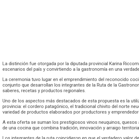
La distinción fue otorgada por la diputada provincial Karina Riccomi
escenarios del país y convirtiendo a la gastronomía en una verdader
La ceremonia tuvo lugar en el emprendimiento del reconocido cocin
conjunto que desarrollan los integrantes de la Ruta de la Gastronomí
saberes, recetas y productos regionales.
Uno de los aspectos más destacados de esta propuesta es la utiliz
provincia: el cordero patagónico, el tradicional chivito del norte neu
variedad de productos elaborados por productores y emprendedore
A esta oferta se suman los prestigiosos vinos neuquinos, quesos a
de una cocina que combina tradición, innovación y arraigo territoria
Los integrantes de la ruta coincidieron en que el verdadero valor d