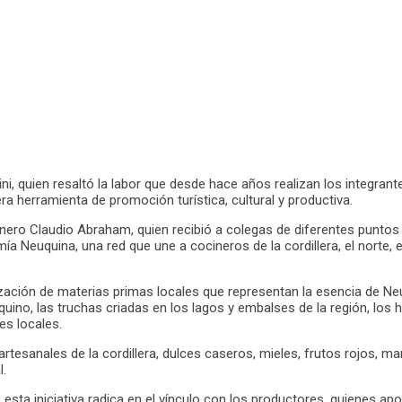
ni, quien resaltó la labor que desde hace años realizan los integrant
a herramienta de promoción turística, cultural y productiva.
ero Claudio Abraham, quien recibió a colegas de diferentes puntos 
a Neuquina, una red que une a cocineros de la cordillera, el norte, el
ación de materias primas locales que representan la esencia de Neu
quino, las truchas criadas en los lagos y embalses de la región, los ho
s locales.
rtesanales de la cordillera, dulces caseros, mieles, frutos rojos, 
l.
e esta iniciativa radica en el vínculo con los productores, quienes ap