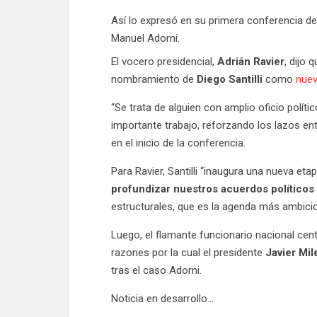
Así lo expresó en su primera conferencia de
Manuel Adorni.
El vocero presidencial,
Adrián Ravier
, dijo 
nombramiento de
Diego Santilli
como
nuev
“Se trata de alguien con amplio oficio políti
importante trabajo, reforzando los lazos ent
en el inicio de la conferencia.
Para Ravier, Santilli “inaugura una nueva eta
profundizar nuestros acuerdos políticos 
estructurales, que es la agenda más ambici
Luego, el flamante funcionario nacional cen
razones por la cual el presidente
Javier Mil
tras el caso Adorni.
Noticia en desarrollo…