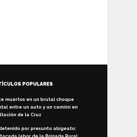
TÍCULOS POPULARES
te muertos en un brutal choque
ntal entre un auto y un camión en
ltación de la Cruz
detenido por presunto abigeato:
tacada labor de la Brigada Rural