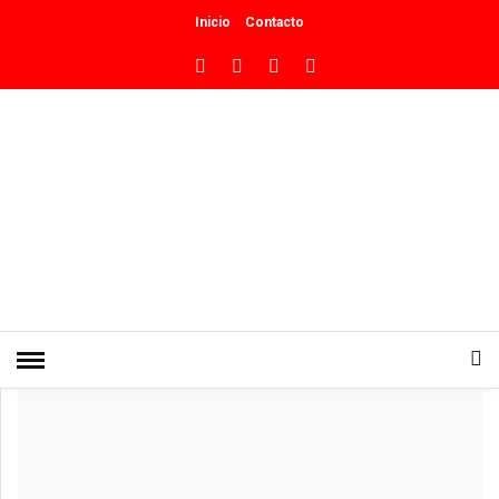
Inicio
Contacto
INICIO
»
NACIONALES
A 52 años del paso a la inmortalidad
de Juan Domingo Perón
0
PUBLICADO EN JULIO 1, 2026