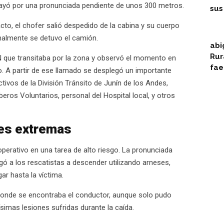
 cayó por una pronunciada pendiente de unos 300 metros.
sus
to, el chofer salió despedido de la cabina y su cuerpo
nalmente se detuvo el camión.
abi
Rur
EN que transitaba por la zona y observó el momento en
fa
co. A partir de ese llamado se desplegó un importante
ivos de la División Tránsito de Junín de los Andes,
eros Voluntarios, personal del Hospital local, y otros
nes extremas
 operativo en una tarea de alto riesgo. La pronunciada
gó a los rescatistas a descender utilizando arneses,
ar hasta la víctima.
r donde se encontraba el conductor, aunque solo pudo
ísimas lesiones sufridas durante la caída.