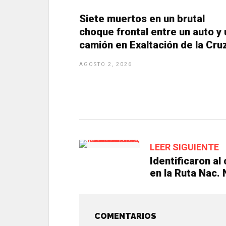
o
g
A
a
o
er
p
m
Siete muertos en un brutal
k
p
choque frontal entre un auto y 
camión en Exaltación de la Cru
AGOSTO 2, 2026
LEER SIGUIENTE
Identificaron al
en la Ruta Nac.
COMENTARIOS