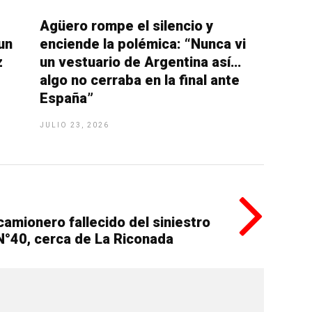
Agüero rompe el silencio y
un
enciende la polémica: “Nunca vi
z
un vestuario de Argentina así…
algo no cerraba en la final ante
España”
JULIO 23, 2026
 camionero fallecido del siniestro
 N°40, cerca de La Riconada