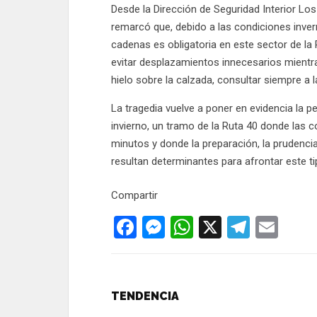
Desde la Dirección de Seguridad Interior Lo
remarcó que, debido a las condiciones invern
cadenas es obligatoria en este sector de l
evitar desplazamientos innecesarios mientr
hielo sobre la calzada, consultar siempre a l
La tragedia vuelve a poner en evidencia la p
invierno, un tramo de la Ruta 40 donde las 
minutos y donde la preparación, la prudencia
resultan determinantes para afrontar este ti
Compartir
F
M
W
X
T
E
a
es
h
el
m
ce
se
at
e
ail
b
n
s
gr
TENDENCIA