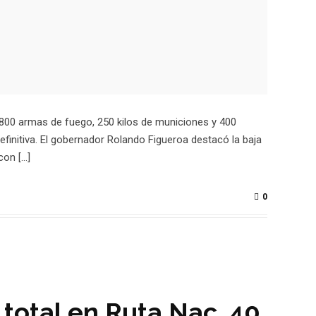
r 800 armas de fuego, 250 kilos de municiones y 400
efinitiva. El gobernador Rolando Figueroa destacó la baja
con […]
0
e total en Ruta Nac. 40