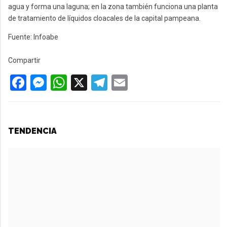
agua y forma una laguna; en la zona también funciona una planta
de tratamiento de líquidos cloacales de la capital pampeana.
Fuente: Infoabe
Compartir
F
M
W
X
T
E
a
es
h
el
m
ce
se
at
e
ail
b
n
s
gr
TENDENCIA
o
g
A
a
o
er
p
m
k
p