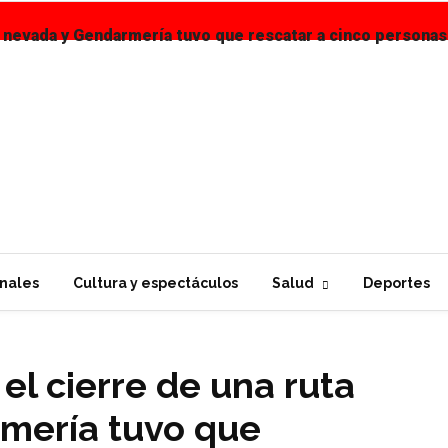
 nevada y Gendarmería tuvo que rescatar a cinco personas
nales
Cultura y espectáculos
Salud
Deportes
l cierre de una ruta
mería tuvo que