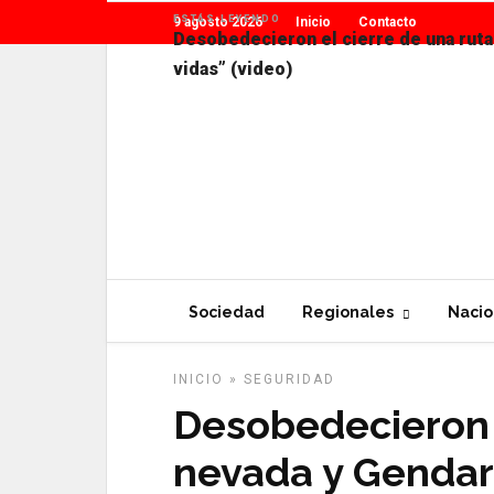
ESTÁS LEYENDO
9 agosto 2026
Inicio
Contacto
Desobedecieron el cierre de una ruta
vidas” (video)
Sociedad
Regionales
Nacio
INICIO
»
SEGURIDAD
Desobedecieron e
nevada y Gendar