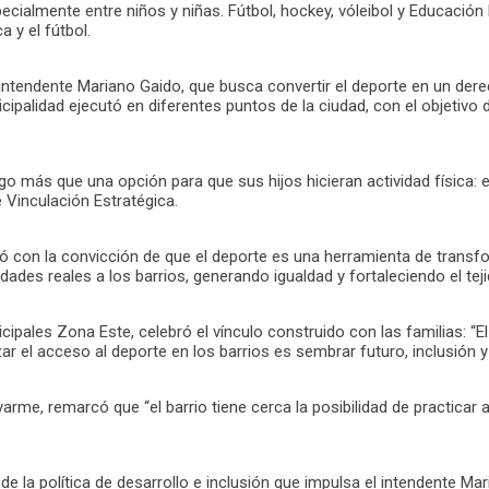
cialmente entre niños y niñas. Fútbol, hockey, vóleibol y Educación F
a y el fútbol.
intendente Mariano Gaido, que busca convertir el deporte en un dere
ipalidad ejecutó en diferentes puntos de la ciudad, con el objetivo d
go más que una opción para que sus hijos hicieran actividad física:
 Vinculación Estratégica.
ció con la convicción de que el deporte es una herramienta de transf
des reales a los barrios, generando igualdad y fortaleciendo el teji
cipales Zona Este, celebró el vínculo construido con las familias: “
r el acceso al deporte en los barrios es sembrar futuro, inclusión y
ivarme, remarcó que “el barrio tiene cerca la posibilidad de practica
 la política de desarrollo e inclusión que impulsa el intendente Ma